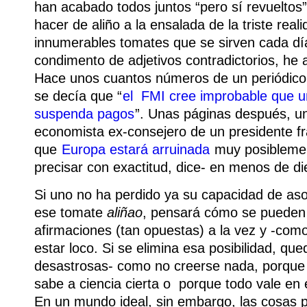
han acabado todos juntos “pero sí revueltos
hacer de aliño a la ensalada de la triste reali
innumerables tomates que se sirven cada dí
condimento de adjetivos contradictorios, he
Hace unos cuantos números de un periódico 
se decía que “
el FMI cree improbable que 
suspenda pagos
”. Unas páginas después, u
economista ex-consejero de un presidente f
que
Europa estará arruinada
muy posiblement
precisar con exactitud, dice‑ en menos de di
Si uno no ha perdido ya su capacidad de as
ese tomate
aliñao
, pensará cómo se pueden
afirmaciones (tan opuestas) a la vez y -como
estar loco. Si se elimina esa posibilidad, qu
desastrosas‑ como no creerse nada, porque 
sabe a ciencia cierta o porque todo vale en
En un mundo ideal, sin embargo, las cosas 